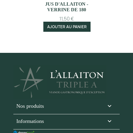
JUS D'ALLAITON -
VERRINE DE 180
GR
11,50 €
AJOUTER AU PANIER

Nos produits
keyboard_arrow_down
Informations