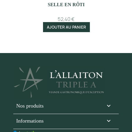
SELLE EN RÔTI
52,40 €
AJOUTER AU PANIER

Nos produits
keyboard_arrow_down
Informations