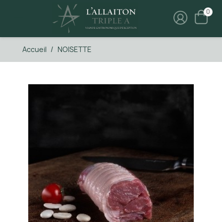
0

Accueil
NOISETTE